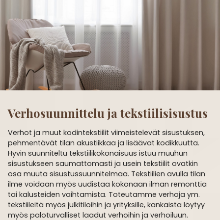
Verho­suunnittelu ja tekstiili­sisustus
Verhot ja muut kodintekstiilit viimeistelevät sisustuksen,
pehmentävät tilan akustiikkaa ja lisäävat kodikkuutta.
Hyvin suunniteltu tekstiili­kokonaisuus istuu muuhun
sisustukseen saumattomasti ja usein tekstiilit ovatkin
osa muuta sisustus­suunnitelmaa. Tekstiilien avulla tilan
ilme voidaan myös uudistaa kokonaan ilman remonttia
tai kalusteiden vaihtamista. Toteutamme verhoja ym.
tekstiileitä myös julkitiloihin ja yrityksille, kankaista löytyy
myös paloturvalliset laadut verhoihin ja verhoiluun.