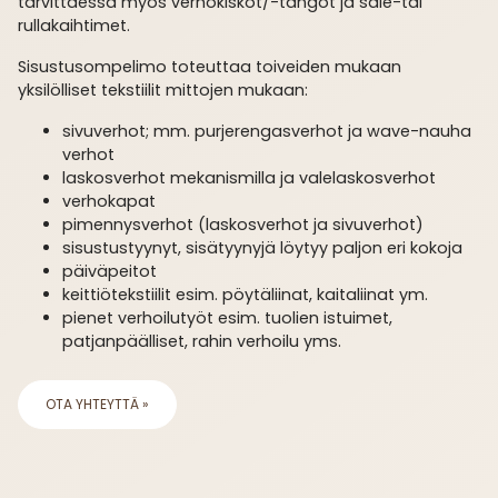
tarvittaessa myös verhokiskot/-tangot ja säle-tai
rullakaihtimet.
Sisustus­ompelimo toteuttaa toiveiden mukaan
yksilölliset tekstiilit mittojen mukaan:
sivuverhot; mm. purjerengasverhot ja wave-nauha
verhot
laskosverhot mekanismilla ja valelaskos­verhot
verhokapat
pimennysverhot (laskosverhot ja sivuverhot)
sisustustyynyt, sisätyynyjä löytyy paljon eri kokoja
päiväpeitot
keittiö­tekstiilit esim. pöytäliinat, kaitaliinat ym.
pienet verhoilutyöt esim. tuolien istuimet,
patjanpäälliset, rahin verhoilu yms.
OTA YHTEYTTÄ »