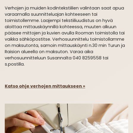
Verhojen ja muiden kodintekstiilien valintaan saat apua
varaamalla suunnitteluajan kohteeseen tai
toimistollemme. Laajempi tekstiiliuudistus on hyvä
aloittaa mittauskäynnillä kohteessa, muuten alkuun
pääsee mittojen ja kuvien avulla Rooman toimistolla tai
vaikka sähköpostitse. Verho­suunnittelu toimistollamme
on maksutonta, samoin mittauskäynti n.30 min Turun ja
Raision alueella on maksuton. Varaa aika
verhosuunnitteluun Susannalta 040 8259558 tai
s.postilla.
Katso ohje verhojen mittaukseen »