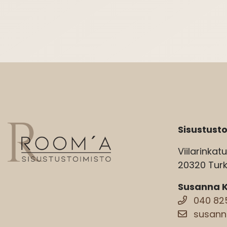
Sisustust
Viilarinkat
20320 Tur
Susanna Ki
040 82
susanna