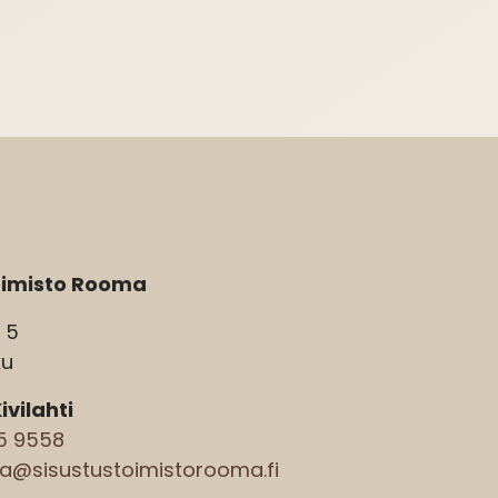
oimisto Rooma
u 5
ku
vilahti
5 9558
@sisustustoimistorooma.fi