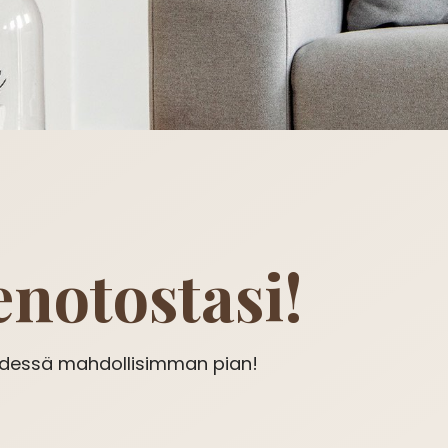
enotostasi!
eydessä mahdollisimman pian!